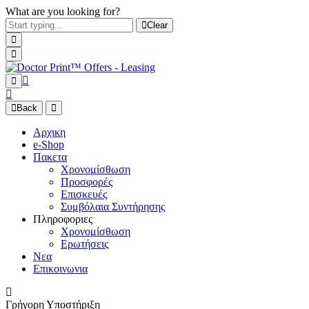
What are you looking for?
Clear
Back
Αρχικη
e-Shop
Πακετα
Χρονομίσθωση
Προσφορές
Επισκευές
Συμβόλαια Συντήρησης
Πληροφοριες
Χρονομίσθωση
Ερωτήσεις
Νεα
Επικοινωνια
Γρήγορη Υποστήριξη