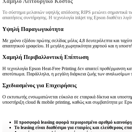
Χαμηλό Λειτουργικό Κόστος
Το σύστημα μελανιών υψηλής απόδοσης RIPS μειώνει σημαντικά τις
απαιτήσεις συντήρησης. Η τεχνολογία inkjet της Epson διαθέτει λι
Υψηλή Παραγωγικότητα
Με χρόνο εξόδου πρώτης σελίδας μόλις 4,8 δευτερόλεπτα και ταχύ
απαιτητικού γραφείου. Η μεγάλη χωρητικότητα χαρτιού και η υποσ
Χαμηλή Περιβαλλοντική Επίπτωση
Η τεχνολογία Epson Heat-Free Printing δεν απαιτεί προθέρμανση κ
αποτύπωμα. Παράλληλα, η μεγάλη διάρκεια ζωής των αναλωσίμων περ
Σχεδιασμένος για Επιχειρήσεις
Ο εκτυπωτής ενσωματώνεται εύκολα σε εταιρικά δίκτυα και υποστηρ
υποστήριξη cloud & mobile printing, καθώς και συμβατότητα με Eps
Η προσφορά leasing αφορά περιορισμένο αριθμό καινούρ
Το leasing είναι διαθέσιμο για εταιρίες και ελεύθερους επ