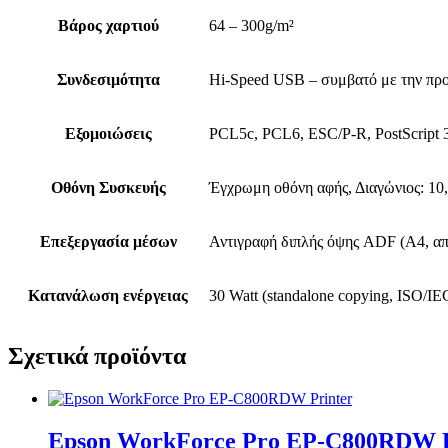
Βάρος χαρτιού
64 – 300g/m²
Συνδεσιμότητα
Hi-Speed USB – συμβατό με την προ
Εξομοιώσεις
PCL5c, PCL6, ESC/P-R, PostScript 
Οθόνη Συσκευής
Έγχρωμη οθόνη αφής, Διαγώνιος: 10,
Επεξεργασία μέσων
Αντιγραφή διπλής όψης ADF (A4, απ
Κατανάλωση ενέργειας
30 Watt (standalone copying, ISO/IE
Σχετικά προϊόντα
Epson WorkForce Pro EP-C800RDW P