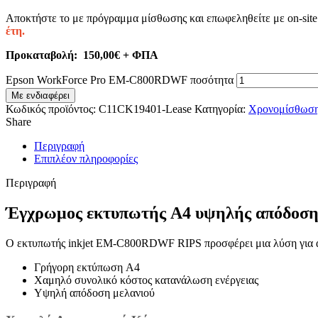
Αποκτήστε το με πρόγραμμα μίσθωσης και επωφεληθείτε με on-site
έτη.
Προκαταβολή: 150,00€ + ΦΠΑ
Epson WorkForce Pro EM-C800RDWF ποσότητα
Με ενδιαφέρει
Κωδικός προϊόντος:
C11CK19401-Lease
Κατηγορία:
Χρονομίσθωσ
Share
Περιγραφή
Επιπλέον πληροφορίες
Περιγραφή
Έγχρωμος εκτυπωτής A4 υψηλής απόδοσης
Ο εκτυπωτής inkjet EM-C800RDWF RIPS προσφέρει μια λύση για α
Γρήγορη εκτύπωση A4
Χαμηλό συνολικό κόστος κατανάλωση ενέργειας
Υψηλή απόδοση μελανιού