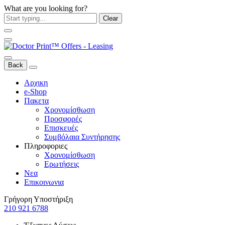
What are you looking for?
Clear
Back
Αρχικη
e-Shop
Πακετα
Χρονομίσθωση
Προσφορές
Επισκευές
Συμβόλαια Συντήρησης
Πληροφοριες
Χρονομίσθωση
Ερωτήσεις
Νεα
Επικοινωνια
Γρήγορη Υποστήριξη
210 921 6788