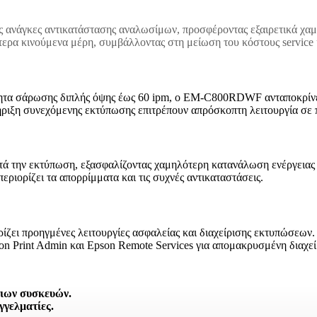
 ανάγκες αντικατάστασης αναλωσίμων, προσφέροντας εξαιρετικά χαμ
γότερα κινούμενα μέρη, συμβάλλοντας στη μείωση του κόστους service
τητα σάρωσης διπλής όψης έως 60 ipm, ο EM-C800RDWF ανταποκρίνετ
τήριξη συνεχόμενης εκτύπωσης επιτρέπουν απρόσκοπτη λειτουργία σε
ατά την εκτύπωση, εξασφαλίζοντας χαμηλότερη κατανάλωση ενέργειας
ιορίζει τα απορρίμματα και τις συχνές αντικαταστάσεις.
ίζει προηγμένες λειτουργίες ασφαλείας και διαχείρισης εκτυπώσεων.
on Print Admin και Epson Remote Services για απομακρυσμένη διαχεί
γιων συσκευών.
αγγελματίες.