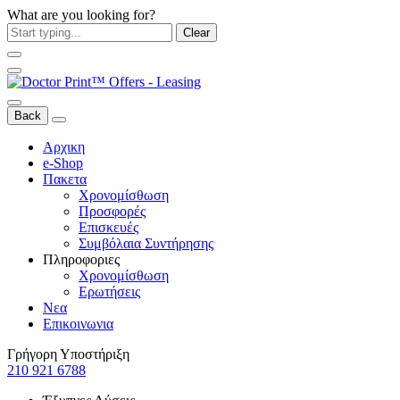
What are you looking for?
Clear
Back
Αρχικη
e-Shop
Πακετα
Χρονομίσθωση
Προσφορές
Επισκευές
Συμβόλαια Συντήρησης
Πληροφοριες
Χρονομίσθωση
Ερωτήσεις
Νεα
Επικοινωνια
Γρήγορη Υποστήριξη
210 921 6788