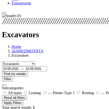
Επικοινωνια
Excavators
Home
ΔΙΑΘΕΣΙΜΟΤΗΤΑ
Excavators
Find my rentals
Filter
Subcategories
All types
Leasing
— Printer Type 1
Renting
— Pr
Reset all filters
Apply Filters
Your search results:
1