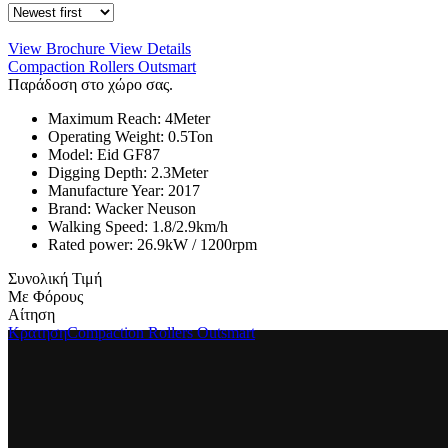
View Brochure
View Details
Compaction Rollers Outsmart
Παράδοση στο χώρο σας.
Maximum Reach:
4
Meter
Operating Weight:
0.5
Ton
Model:
Eid GF87
Digging Depth:
2.3
Meter
Manufacture Year:
2017
Brand:
Wacker Neuson
Walking Speed:
1.8/2.9
km/h
Rated power:
26.9kW / 1200rpm
Συνολική Τιμή
Με Φόρους
Αίτηση
Κρατηση
Compaction Rollers Outsmart