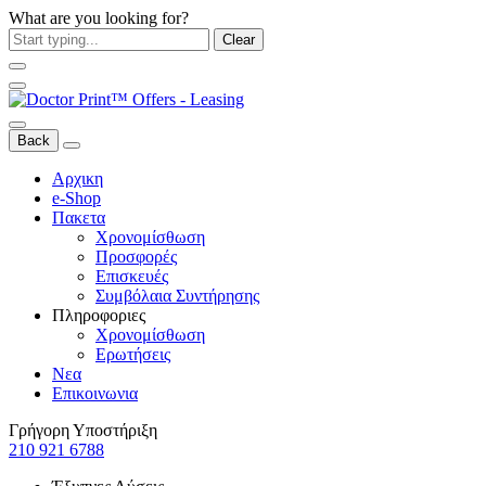
What are you looking for?
Clear
Back
Αρχικη
e-Shop
Πακετα
Χρονομίσθωση
Προσφορές
Επισκευές
Συμβόλαια Συντήρησης
Πληροφοριες
Χρονομίσθωση
Ερωτήσεις
Νεα
Επικοινωνια
Γρήγορη Υποστήριξη
210 921 6788