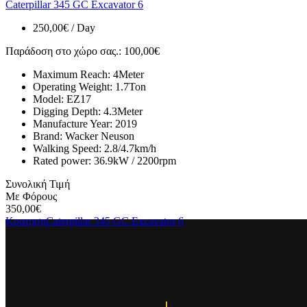
Caterpillar 345 GC Excavator 6
250,00
€
/ Day
Παράδοση στο χώρο σας.
:
100,00
€
Maximum Reach:
4
Meter
Operating Weight:
1.7
Ton
Model:
EZ17
Digging Depth:
4.3
Meter
Manufacture Year:
2019
Brand:
Wacker Neuson
Walking Speed:
2.8/4.7
km/h
Rated power:
36.9kW / 2200rpm
Συνολική Τιμή
Με Φόρους
350,00
€
Κρατηση
Caterpillar 345 GC Excavator 6