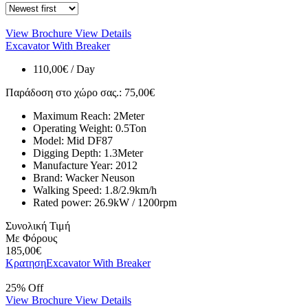
View Brochure
View Details
Excavator With Breaker
110,00
€
/ Day
Παράδοση στο χώρο σας.
:
75,00
€
Maximum Reach:
2
Meter
Operating Weight:
0.5
Ton
Model:
Mid DF87
Digging Depth:
1.3
Meter
Manufacture Year:
2012
Brand:
Wacker Neuson
Walking Speed:
1.8/2.9
km/h
Rated power:
26.9kW / 1200rpm
Συνολική Τιμή
Με Φόρους
185,00
€
Κρατηση
Excavator With Breaker
25% Off
View Brochure
View Details