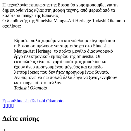
Η τεχνολογία εκτύπωσης της Epson θα χρησιμοποιηθεί για τη
δημιουργία νέας αξίας στη μορφή τέχνης, από μερικά από τα
καλύτερα manga της Ιαπωνίας.
Ο διευθυντής της Shueisha Manga-Art Heritage Tadashi Okamoto
σχολίασε:
Είμαστε πολύ χαρούμενοι και νιώθουμε σιγουριά που
η Epson συμφώνησε να συμμετάσχει στο Shueisha
Manga-Art Heritage, το πρώτο μεγάλο διασυνοριακό
έργο ηλεκτρονικού εμπορίου της Shueisha. Οι
εκτυπώσεις είναι σε χαρτί ποιότητας μουσείου και
έχουν άνευ προηγουμένου μέγεθος και επίπεδο
λεπτομέρειας που δεν ήταν προηγουμένως δυνατό.
Ανυπομονώ να δω πολλά άλλα έργα να ξαναγεννηθούν
ως manga art στο μέλλον.
Tadashi Okamoto
Epson
Shueisha
Tadashi Okamoto
Δείτε επίσης