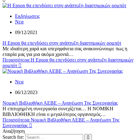
Εκδηλωσεις
Νεα
09/12/2021
Η Epson θα επενδύσει στην ανάπτυξη διαστημικών ρομπότ
Με ιδιαίτερη χαρά και υπερηφάνεια σας ανακοινώνουμε πως η
εταιρία μας για μια ακόμα χρονιά…
Περισσότερα
Η Epson θα επενδύσει στην ανάπτυξη διαστημικών
ρομπότ
Νεα
06/12/2023
Νομική Βιβλιοθήκη ΑΕΒΕ – Ανανέωση Της Συνεργασίας
Η επιτυχημένη συνεργασία συνεχίζεται… Η ΝΟΜΙΚΗ
ΒΙΒΛΙΟΘΗΚΗ είναι ο μεγαλύτερος οργανισμός…
Περισσότερα
Νομική Βιβλιοθήκη ΑΕΒΕ – Ανανέωση Της
Συνεργασίας
Αναζήτηση
Search for: