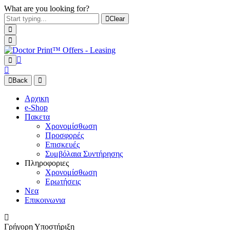
What are you looking for?
Clear
Back
Αρχικη
e-Shop
Πακετα
Χρονομίσθωση
Προσφορές
Επισκευές
Συμβόλαια Συντήρησης
Πληροφοριες
Χρονομίσθωση
Ερωτήσεις
Νεα
Επικοινωνια
Γρήγορη Υποστήριξη