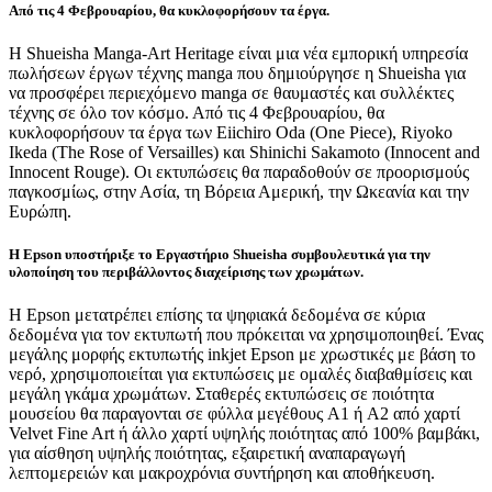
Από τις 4 Φεβρουαρίου, θα κυκλοφορήσουν τα έργα.
Η Shueisha Manga-Art Heritage είναι μια νέα εμπορική υπηρεσία
πωλήσεων έργων τέχνης manga που δημιούργησε η Shueisha για
να προσφέρει περιεχόμενο manga σε θαυμαστές και συλλέκτες
τέχνης σε όλο τον κόσμο. Από τις 4 Φεβρουαρίου, θα
κυκλοφορήσουν τα έργα των Eiichiro Oda (One Piece), Riyoko
Ikeda (The Rose of Versailles) και Shinichi Sakamoto (Innocent and
Innocent Rouge). Οι εκτυπώσεις θα παραδοθούν σε προορισμούς
παγκοσμίως, στην Ασία, τη Βόρεια Αμερική, την Ωκεανία και την
Ευρώπη.
Η Epson υποστήριξε το Εργαστήριο Shueisha συμβουλευτικά για την
υλοποίηση του περιβάλλοντος διαχείρισης των χρωμάτων.
Η Epson μετατρέπει επίσης τα ψηφιακά δεδομένα σε κύρια
δεδομένα για τον εκτυπωτή που πρόκειται να χρησιμοποιηθεί. Ένας
μεγάλης μορφής εκτυπωτής inkjet Epson με χρωστικές με βάση το
νερό, χρησιμοποιείται για εκτυπώσεις με ομαλές διαβαθμίσεις και
μεγάλη γκάμα χρωμάτων. Σταθερές εκτυπώσεις σε ποιότητα
μουσείου θα παραγονται σε φύλλα μεγέθους A1 ή A2 από χαρτί
Velvet Fine Art ή άλλο χαρτί υψηλής ποιότητας από 100% βαμβάκι,
για αίσθηση υψηλής ποιότητας, εξαιρετική αναπαραγωγή
λεπτομερειών και μακροχρόνια συντήρηση και αποθήκευση.