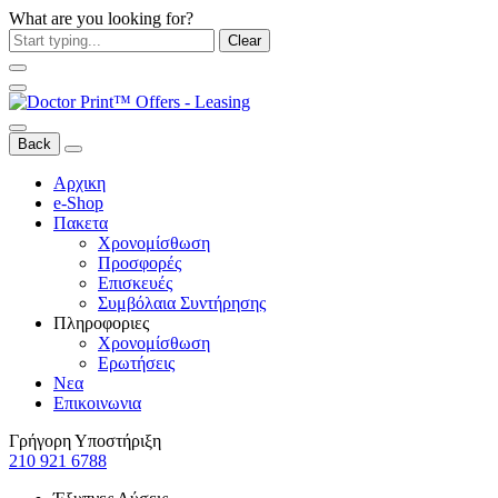
What are you looking for?
Clear
Back
Αρχικη
e-Shop
Πακετα
Χρονομίσθωση
Προσφορές
Επισκευές
Συμβόλαια Συντήρησης
Πληροφοριες
Χρονομίσθωση
Ερωτήσεις
Νεα
Επικοινωνια
Γρήγορη Υποστήριξη
210 921 6788