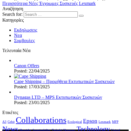
Περισσότερα
Νέες Έγχρωμες Συσκευές Lexmark
Αναζήτηση
Search for:
Κατηγορίες
Εκδηλωσεις
Νεα
Συμβουλες
Τελευταία Νέα
Canon Offers
Posted: 22/04/2025
Cape Shipping – Προμήθεια Εκτυπωτικών Συσκευών
Posted: 17/03/2025
Dynagas LTD – MPS Εκτυπωτικών Συσκευών
Posted: 23/01/2025
Ετικέτες
Collaborations
Epson
A3
Cebit
Ecological
Lexmark
MFP
News
Technology
Shueisha
Sustainability
Tadashi Okamoto
Unicef