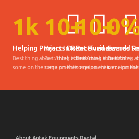
1
k
10
+
10
+
0
Helping Projects Done
Years In Rent Business
Received Awards So
Earned Re
Best thing about Antek is to earn
Best thing about Antek is to earn
Best thing about Antek is
Best thing a
some on their equipments.
some on their equipments.
some on their equipment
some on the
About Antek Equipments Rental