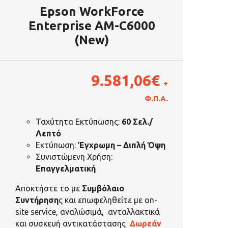
Epson WorkForce
Enterprise AM-C6000
(New)
9.581,06
€
+
Φ.Π.Α.
Ταχύτητα Εκτύπωσης:
60 Σελ./
Λεπτό
Εκτύπωση:
Έγχρωμη – Διπλή Όψη
Συνιστώμενη Χρήση:
Επαγγελματική
Αποκτήστε το με
Συμβόλαιο
Συντήρηση
ς και επωφεληθείτε με on-
site service, αναλώσιμά, ανταλλακτικά
και συσκευή αντικατάστασης
Δωρεάν