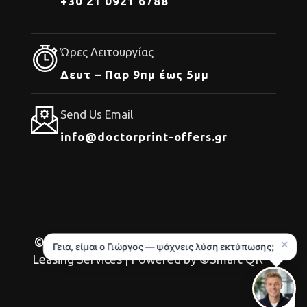
+30 21 0921 6788
Ώρες Λειτουργίας
Δευτ – Παρ 9πμ έως 5μμ
Send Us Email
info@doctorprint-offers.gr
© 2025
DoctorPrint
™ – Printing Equipment
Leasing Services | Powered by ©Smart QR™.