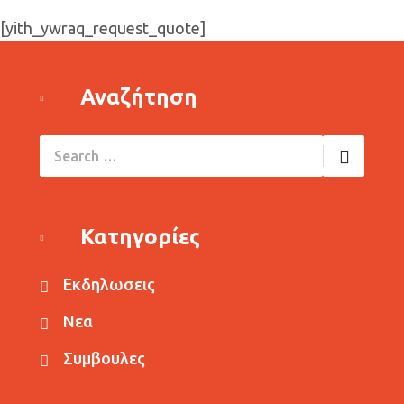
[yith_ywraq_request_quote]
Αναζήτηση
Κατηγορίες
Εκδηλωσεις
Νεα
Συμβουλες