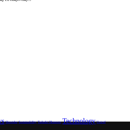
ws
Technology
Shueisha
Sustainability
Tadashi Okamoto
Unicef