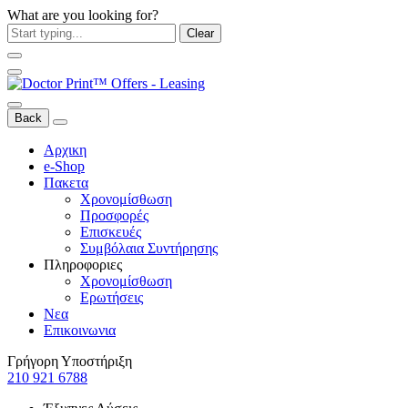
What are you looking for?
Clear
Back
Αρχικη
e-Shop
Πακετα
Χρονομίσθωση
Προσφορές
Επισκευές
Συμβόλαια Συντήρησης
Πληροφοριες
Χρονομίσθωση
Ερωτήσεις
Νεα
Επικοινωνια
Γρήγορη Υποστήριξη
210 921 6788