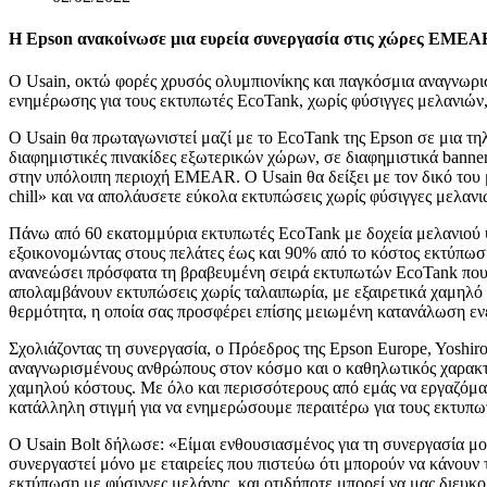
Η Epson ανακοίνωσε μια ευρεία συνεργασία στις χώρες EMEAR 
Ο Usain, οκτώ φορές χρυσός ολυμπιονίκης και παγκόσμια αναγνωρι
ενημέρωσης για τους εκτυπωτές EcoTank, χωρίς φύσιγγες μελανιών,
Ο Usain θα πρωταγωνιστεί μαζί με το EcoTank της Epson σε μια τη
διαφημιστικές πινακίδες εξωτερικών χώρων, σε διαφημιστικά banne
στην υπόλοιπη περιοχή EMEAR. Ο Usain θα δείξει με τον δικό του μο
chill» και να απολάυσετε εύκολα εκτυπώσεις χωρίς φύσιγγες μελανιώ
Πάνω από 60 εκατομμύρια εκτυπωτές EcoTank με δοχεία μελανιού 
εξοικονομώντας στους πελάτες έως και 90% από το κόστος εκτύπωση
ανανεώσει πρόσφατα τη βραβευμένη σειρά εκτυπωτών EcoTank που δι
απολαμβάνουν εκτυπώσεις χωρίς ταλαιπωρία, με εξαιρετικά χαμηλό κ
θερμότητα, η οποία σας προσφέρει επίσης μειωμένη κατανάλωση ενέ
Σχολιάζοντας τη συνεργασία, ο Πρόεδρος της Epson Europe, Yoshiro 
αναγνωρισμένους ανθρώπους στον κόσμο και ο καθηλωτικός χαρακτή
χαμηλού κόστους. Με όλο και περισσότερους από εμάς να εργαζόμαστ
κατάλληλη στιγμή για να ενημερώσουμε περαιτέρω για τους εκτυπω
Ο Usain Bolt δήλωσε: «Είμαι ενθουσιασμένος για τη συνεργασία 
συνεργαστεί μόνο με εταιρείες που πιστεύω ότι μπορούν να κάνου
εκτύπωση με φύσιγγες μελάνης, και οτιδήποτε μπορεί να μας διευκο