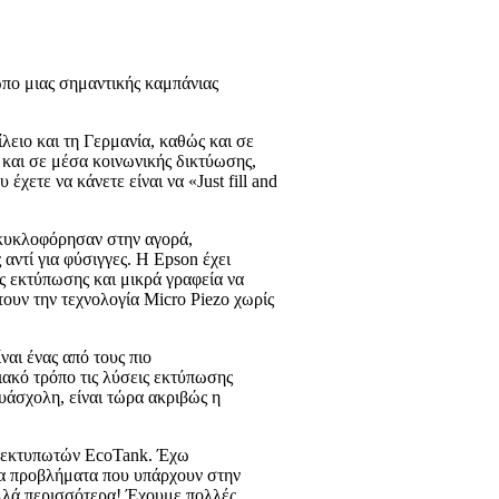
ωπο μιας σημαντικής καμπάνιας
λειο και τη Γερμανία, καθώς και σε
 και σε μέσα κοινωνικής δικτύωσης,
χετε να κάνετε είναι να «Just fill and
 κυκλοφόρησαν στην αγορά,
ντί για φύσιγγες. Η Epson έχει
ς εκτύπωσης και μικρά γραφεία να
ουν την τεχνολογία Micro Piezo χωρίς
ναι ένας από τους πιο
ακό τρόπο τις λύσεις εκτύπωσης
υάσχολη, είναι τώρα ακριβώς η
ν εκτυπωτών EcoTank. Έχω
τα προβλήματα που υπάρχουν στην
πολλά περισσότερα! Έχουμε πολλές