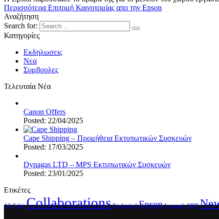
Περισσότερα
Επιτομή Καινοτομίας απο την Epson
Αναζήτηση
Search for:
Κατηγορίες
Εκδηλωσεις
Νεα
Συμβουλες
Τελευταία Νέα
Canon Offers
Posted: 22/04/2025
Cape Shipping – Προμήθεια Εκτυπωτικών Συσκευών
Posted: 17/03/2025
Dynagas LTD – MPS Εκτυπωτικών Συσκευών
Posted: 23/01/2025
Ετικέτες
Collaborations
Ne
Epson
A3
Cebit
Ecological
Lexmark
MFP