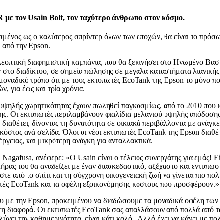
με τον Usain Bolt, τον ταχύτερο άνθρωπο στον κόσμο.
σμένος ως ο καλύτερος σπρίντερ όλων των εποχών, θα είναι το πρόσ
 από την Epson.
λεοπτική διαφημιστική καμπάνια, που θα ξεκινήσει στο Ηνωμένο Βασί
r στο διαδίκτυο, σε σημεία πώλησης σε μεγάλα καταστήματα λιανικής
ναδικό τρόπο ότι με τους εκτυπωτές EcoTank της Epson το μόνο που έ
ν, για έως και τρία χρόνια.
υψηλής χωρητικότητας έχουν πωληθεί παγκοσμίως, από το 2010 που
ς. Οι εκτυπωτές περιλαμβάνουν φιαλίδια μελανιού υψηλής απόδοσης α
αθέτει, δίνοντας τη δυνατότητα σε οικιακά περιβάλλοντα με ανάγκε
όστος ανά σελίδα. Όλοι οι νέοι εκτυπωτές EcoTank της Epson διαθέτ
ργειας, και μικρότερη ανάγκη για ανταλλακτικά.
Nagafusa, ανέφερε: «Ο Usain είναι ο τέλειος συνεργάτης για εμάς! Εί
ρας του θα αναδείξει με έναν διασκεδαστικό, αξέχαστο και εντυπωσι
ε από το σπίτι και τη σύγχρονη οικογενειακή ζωή να γίνεται πιο πολ
τές EcoTank και τα οφέλη εξοικονόμησης κόστους που προσφέρουν.»
μου με την Epson, προκειμένου να διαδώσουμε τα μοναδικά οφέλη τω
ν τη διαφορά. Οι εκτυπωτές EcoTank σας απαλλάσουν από πολλά από 
λύνει την καθημερινότητα, είναι κάτι καλό. Αλλά έχει να κάνει με 