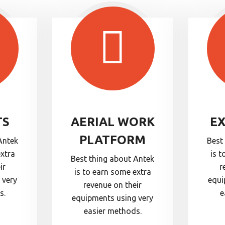
TS
AERIAL WORK
E
PLATFORM
Antek
Best
extra
is t
Best thing about Antek
ir
r
is to earn some extra
 very
equi
revenue on their
s.
e
equipments using very
easier methods.