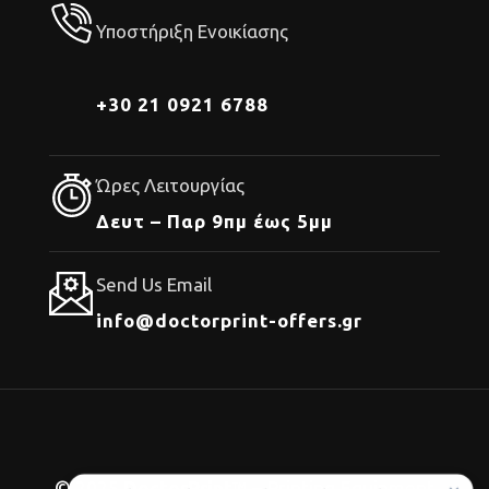
Υποστήριξη Ενοικίασης
+30 21 0921 6788
Ώρες Λειτουργίας
Δευτ – Παρ 9πμ έως 5μμ
Send Us Email
info@doctorprint-offers.gr
© 2025
DoctorPrint
™ – Printing Equipment