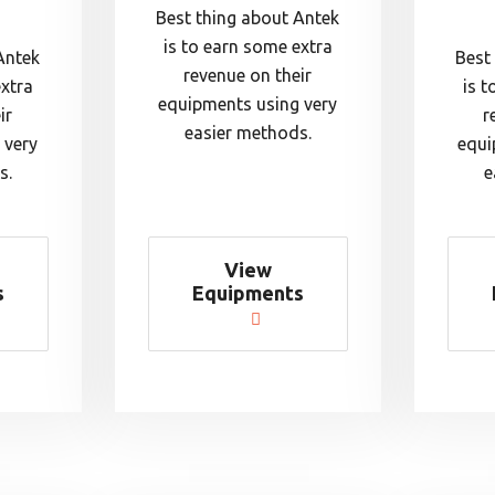
Best thing about Antek
is to earn some extra
Antek
Best
revenue on their
extra
is t
equipments using very
ir
r
easier methods.
 very
equi
s.
e
View
s
Equipments