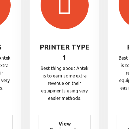
G
PRINTER TYPE
1
Antek
Best
extra
is t
Best thing about Antek
ir
r
is to earn some extra
 very
equi
revenue on their
s.
eas
equipments using very
easier methods.
View