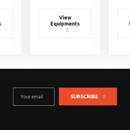
View
s
Equipments
SUBSCRIBE